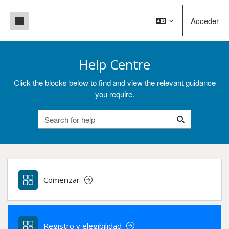
Salta al contenido principal
Panel lateral
Acceder
Help Centre
Click the blocks below to find and view the relevant guidance
you require.
Search for help
Search for help
Comenzar
Registro y elegibilidad