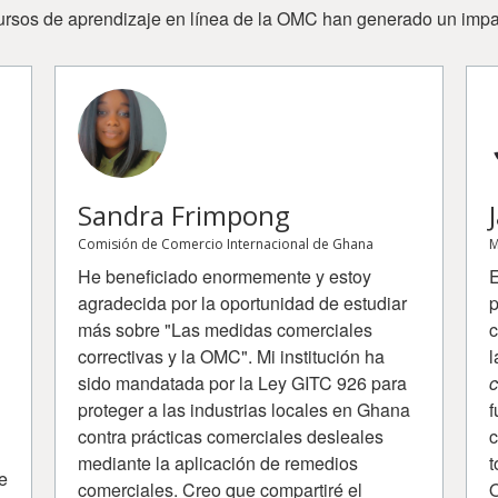
rsos de aprendizaje en línea de la OMC han generado un impa
Sandra Frimpong
Comisión de Comercio Internacional de Ghana
M
He beneficiado enormemente y estoy
E
agradecida por la oportunidad de estudiar
p
más sobre "Las medidas comerciales
c
correctivas y la OMC". Mi institución ha
l
sido mandatada por la Ley GITC 926 para
c
proteger a las industrias locales en Ghana
f
contra prácticas comerciales desleales
c
mediante la aplicación de remedios
t
e
comerciales. Creo que compartiré el
O