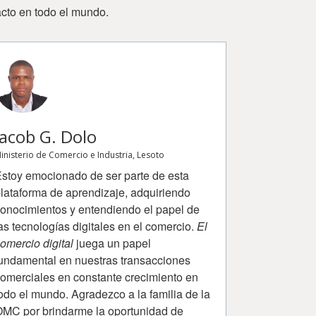
cto en todo el mundo.
Jacob G. Dolo
Sydney
inisterio de Comercio e Industria, Lesoto
Ministerio de C
Zambia
stoy emocionado de ser parte de esta
Primero que
lataforma de aprendizaje, adquiriendo
la OMC por 
onocimientos y entendiendo el papel de
aprendizaje
as tecnologías digitales en el comercio.
El
desarrollar
omercio digital
juega un papel
de la OMC, 
undamental en nuestras transacciones
desarrollo 
omerciales en constante crecimiento en
Agricultura
odo el mundo. Agradezco a la familia de la
completo y 
MC por brindarme la oportunidad de