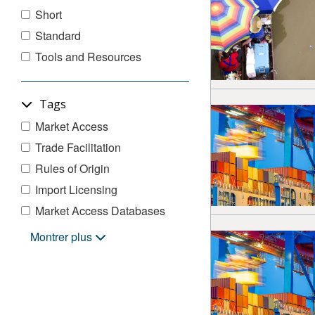
Short
Standard
Tools and Resources
Tags
Market Access
Trade Facilitation
Rules of Origin
Import Licensing
Market Access Databases
NAMA
Accès aux marchés
Acceso a los mercados
Customs Valuation
Normas de origen
Règles d'origine
Bases de données d'accès aux marchés
Bases de datos de acceso a los mercados
Montrer plus