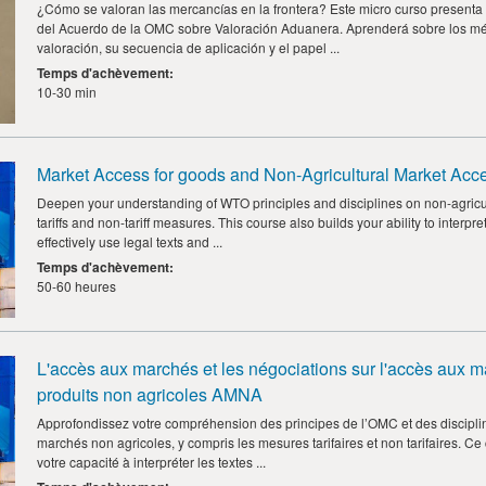
¿Cómo se valoran las mercancías en la frontera? Este micro curso presenta 
del Acuerdo de la OMC sobre Valoración Aduanera. Aprenderá sobre los mé
valoración, su secuencia de aplicación y el papel ...
Temps d'achèvement
:
10-30 min
Market Access for goods and Non-Agricultural Market Ac
Deepen your understanding of WTO principles and disciplines on non-agricul
tariffs and non-tariff measures. This course also builds your ability to inte
effectively use legal texts and ...
Temps d'achèvement
:
50-60 heures
L'accès aux marchés et les négociations sur l'accès aux m
produits non agricoles AMNA
Approfondissez votre compréhension des principes de l’OMC et des disciplin
marchés non agricoles, y compris les mesures tarifaires et non tarifaires. C
votre capacité à interpréter les textes ...