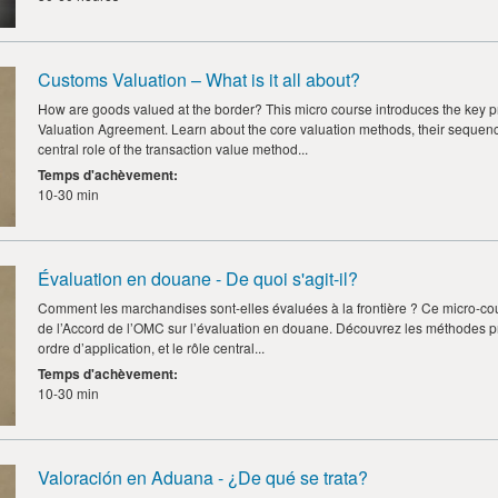
Customs Valuation – What is it all about?
How are goods valued at the border? This micro course introduces the key 
Valuation Agreement. Learn about the core valuation methods, their sequence
central role of the transaction value method...
Temps d'achèvement
:
10-30 min
Évaluation en douane - De quoi s'agit-il?
Comment les marchandises sont-elles évaluées à la frontière ? Ce micro-cou
de l’Accord de l’OMC sur l’évaluation en douane. Découvrez les méthodes pri
ordre d’application, et le rôle central...
Temps d'achèvement
:
10-30 min
Valoración en Aduana - ¿De qué se trata?