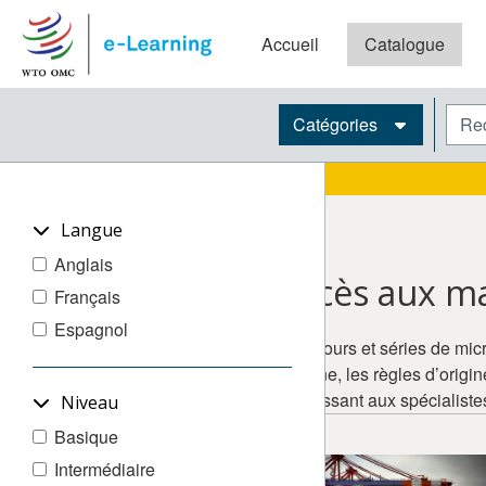
Passer au contenu principal
Accueil
Catalogue
Blocs
Rech
Catégories
Langue
Anglais
Accès aux m
Français
Espagnol
Ces cours et séries de micr
douane, les règles d’origi
fournissant aux spécialis
Niveau
Basique
Intermédiaire