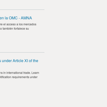
s en la OMC - AMNA
bre el acceso a los mercados
so también fortalece su
 under Article XI of the
s in international trade. Learn
otification requirements under