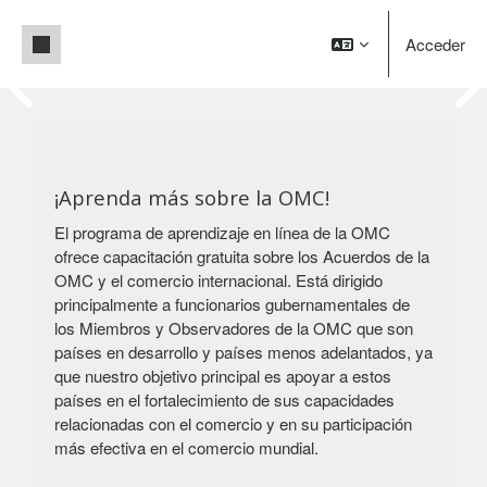
Salta al contenido principal
Panel lateral
Acceder
Pause
Bloques
¡Bienvenidos a e-Learning de
Bloques
la OMC!
Creación de capacidad comercial para el
¡Aprenda más sobre la OMC!
desarrollo
El programa de aprendizaje en línea de la OMC
ofrece capacitación gratuita sobre los Acuerdos de la
Crear una cuenta
Conectarse
OMC y el comercio internacional. Está dirigido
principalmente a funcionarios gubernamentales de
los Miembros y Observadores de la OMC que son
países en desarrollo y países menos adelantados, ya
que nuestro objetivo principal es apoyar a estos
países en el fortalecimiento de sus capacidades
relacionadas con el comercio y en su participación
más efectiva en el comercio mundial.