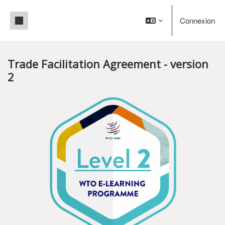
Passer au contenu principal
Panneau latéral
Connexion
Trade Facilitation Agreement - version
2