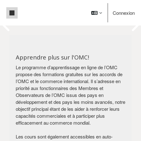
Passer au contenu principal
Panneau latéral
Connexion
Pause
Blocs
Bienvenue à e-Learning de
Blocs
l'OMC!
Renforcement des capacités commerciales
Apprendre plus sur l'OMC!
pour le développement
Le programme d’apprentissage en ligne de l’OMC
propose des formations gratuites sur les accords de
Créer un compte
Se connecter
l’OMC et le commerce international. Il s’adresse en
priorité aux fonctionnaires des Membres et
Observateurs de l’OMC issus des pays en
développement et des pays les moins avancés, notre
objectif principal étant de les aider à renforcer leurs
capacités commerciales et à participer plus
efficacement au commerce mondial.
Les cours sont également accessibles en auto-